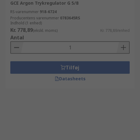
GCE Argon Trykregulator G 5/8
RS-varenummer
918-6724
Producentens varenummer
0783645RS
Indhold (1 enhed)
Kr. 778,89
(ekskl. moms)
Kr. 778,89/enhed
Antal
Tilføj
Datasheets