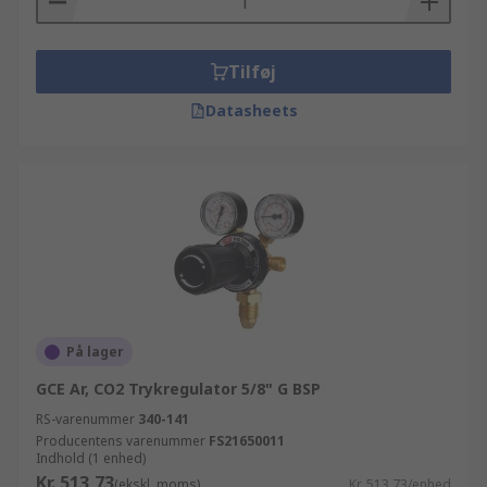
Tilføj
Datasheets
På lager
GCE Ar, CO2 Trykregulator 5/8" G BSP
RS-varenummer
340-141
Producentens varenummer
FS21650011
Indhold (1 enhed)
Kr. 513,73
(ekskl. moms)
Kr. 513,73/enhed