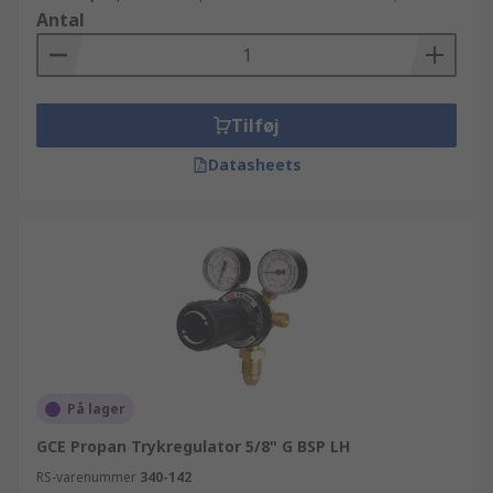
Antal
Tilføj
Datasheets
På lager
GCE Propan Trykregulator 5/8" G BSP LH
RS-varenummer
340-142