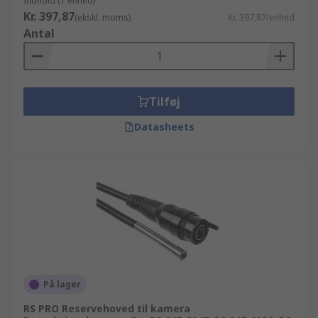
Indhold (1 enhed)
gode råd og information. Husk at hvis du køber
Kr. 397,87
(ekskl. moms)
Kr. 397,87/enhed
ind i store partier og bruger mere end 10.000 kr,
Antal
kan du nyde godt af vores fleksible priser og
rabatter, som kan tilpasses til dit budget.
Tilføj
Datasheets
På lager
RS PRO Reservehoved til kamera