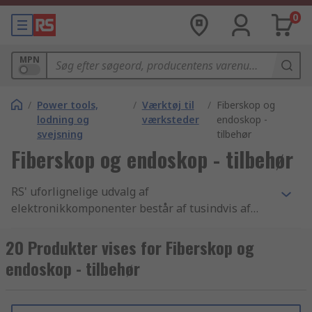
0
MPN
/
Power tools,
/
Værktøj til
/
Fiberskop og
lodning og
værksteder
endoskop -
svejsning
tilbehør
Fiberskop og endoskop - tilbehør
RS' uforlignelige udvalg af
elektronikkomponenter består af tusindvis af
Test- og måleudstyr produkter, der inkluderer
Datakabel- og netværks testudstyr, Wattmåling
20 Produkter vises for Fiberskop og
og Fiberskop og endoskop - tilbehør
endoskop - tilbehør
komponenter. Vi har de bedste Fiberskop og
endoskop - tilbehør produkter samt de bedste
muligheder for levering fra lager i branchen. Vi