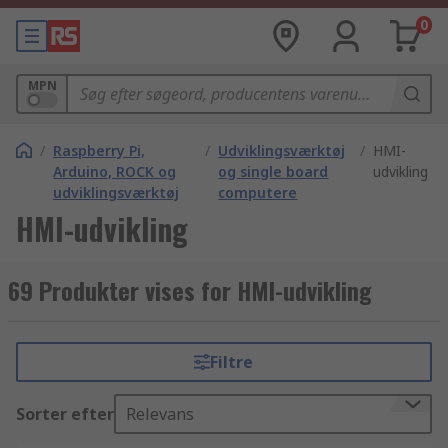
0
MPN
/
Raspberry Pi,
/
Udviklingsværktøj
/
HMI-
Arduino, ROCK og
og single board
udvikling
udviklingsværktøj
computere
HMI-udvikling
69 Produkter vises for HMI-udvikling
Filtre
Sorter efter
Relevans