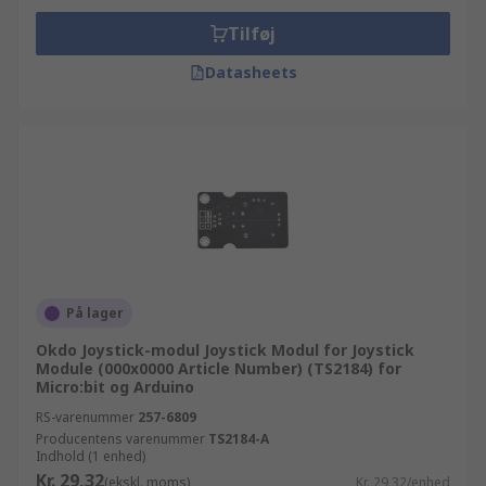
Tilføj
Datasheets
På lager
Okdo Joystick-modul Joystick Modul for Joystick
Module (000x0000 Article Number) (TS2184) for
Micro:bit og Arduino
RS-varenummer
257-6809
Producentens varenummer
TS2184-A
Indhold (1 enhed)
Kr. 29,32
(ekskl. moms)
Kr. 29,32/enhed