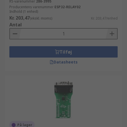
RS-varenummer
286-3995
Producentens varenummer
ESP32-RELAY02
Indhold (1 enhed)
Kr. 203,47
(ekskl. moms)
Kr. 203,47/enhed
Antal
Tilføj
Datasheets
På lager