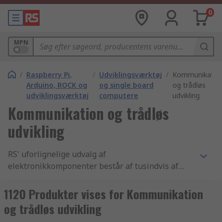
0
MPN
/
Raspberry Pi,
/
Udviklingsværktøj
/
Kommunikatio
Arduino, ROCK og
og single board
og trådløs
udviklingsværktøj
computere
udvikling
Kommunikation og trådløs
udvikling
RS' uforlignelige udvalg af
elektronikkomponenter består af tusindvis af
Halvledere produkter, der inkluderer Forstærkere
og komparatorer, Video processor kredse og
1120 Produkter vises for Kommunikation
Højfrekvens udviklingssæt komponenter. Vi har
og trådløs udvikling
de bedste Højfrekvens udviklingssæt produkter