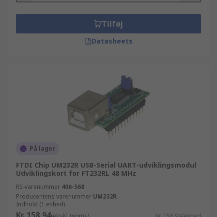
Tilføj
Datasheets
På lager
FTDI Chip UM232R USB-Serial UART-udviklingsmodul
Udviklingskort for FT232RL 48 MHz
RS-varenummer
406-568
Producentens varenummer
UM232R
Indhold (1 enhed)
Kr. 158,94
(ekskl. moms)
Kr. 158,94/enhed