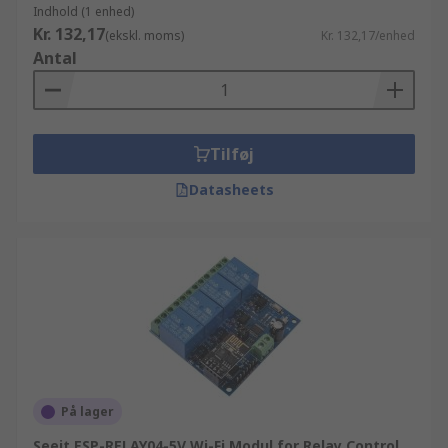
Indhold (1 enhed)
Kr. 132,17
(ekskl. moms)
Kr. 132,17/enhed
Antal
Tilføj
Datasheets
På lager
Seeit ESP-RELAY04-5V Wi-Fi Modul for Relay Control