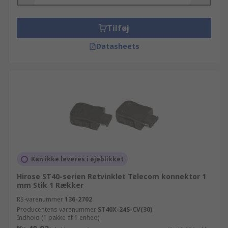
hjælp til dine produkter, står vores tekniske team
klar til at hjælpe dig. På vores hjemmeside kan du
sortere resultaterne af din søgning efter mærke,
Tilføj
producent, lagerstatus eller en mængde andre
Datasheets
parametre, som repræsenter vores komplette
udvalg af produkter- fra de eksklusive
nicheprodukter, og over til de mere basale, men
funktionelle, hverdags-artikler fra vores RS
Essentials linje.
Kan ikke leveres i øjeblikket
Hirose ST40-serien Retvinklet Telecom konnektor 1
mm Stik 1 Rækker
RS-varenummer
136-2702
Producentens varenummer
ST40X-24S-CV(30)
Indhold (1 pakke af 1 enhed)