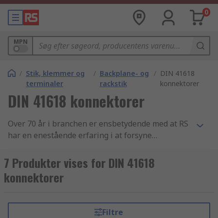
0
MPN
/
Stik, klemmer og
/
Backplane- og
/
DIN 41618
terminaler
rackstik
konnektorer
DIN 41618 konnektorer
Over 70 år i branchen er ensbetydende med at RS
har en enestående erfaring i at forsyne
virksomheder med essentielle artikler inden for
DIN 41618 konnektorer og
7 Produkter vises for DIN 41618
elektronikkomponenter. Vi yder support til
konnektorer
teknikere i hele verden gennem distribution af
DIN 41618 konnektorer samt netværksstik og
telekommunikationsstik produkter til kunder i
Filtre
over 160 lande verden over. Vores kunder ved at