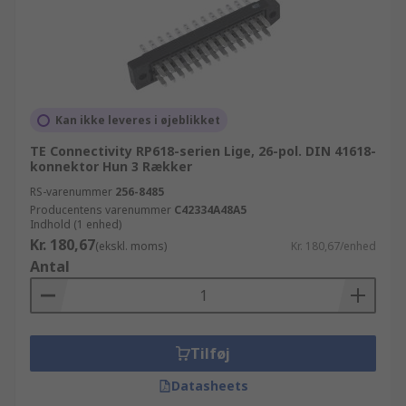
Kan ikke leveres i øjeblikket
TE Connectivity RP618-serien Lige, 26-pol. DIN 41618-
konnektor Hun 3 Rækker
RS-varenummer
256-8485
Producentens varenummer
C42334A48A5
Indhold (1 enhed)
Kr. 180,67
(ekskl. moms)
Kr. 180,67/enhed
Antal
Tilføj
Datasheets