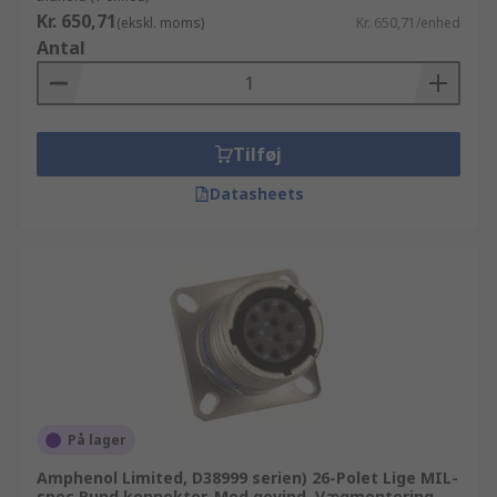
Kr. 650,71
(ekskl. moms)
Kr. 650,71/enhed
Antal
Tilføj
Datasheets
På lager
Amphenol Limited, D38999 serien) 26-Polet Lige MIL-
spec Rund konnektor, Med gevind, Vægmontering,