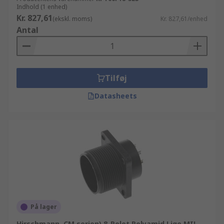
Indhold (1 enhed)
Kr. 827,61
(ekskl. moms)
Kr. 827,61/enhed
Antal
Tilføj
Datasheets
På lager
Hirschmann, CM serien) 8-Polet Polyamid Lige MIL-