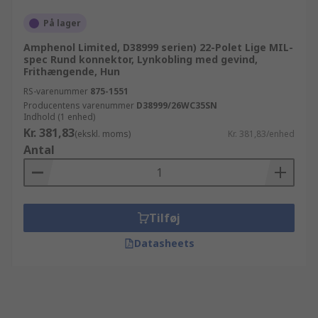
På lager
Amphenol Limited, D38999 serien) 22-Polet Lige MIL-
spec Rund konnektor, Lynkobling med gevind,
Frithængende, Hun
RS-varenummer
875-1551
Producentens varenummer
D38999/26WC35SN
Indhold (1 enhed)
Kr. 381,83
(ekskl. moms)
Kr. 381,83/enhed
Antal
Tilføj
Datasheets