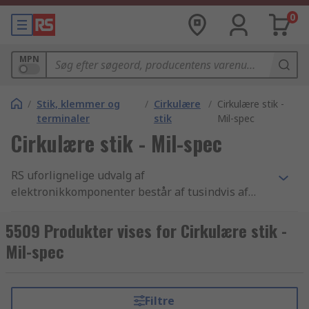
0
MPN
/
Stik, klemmer og
/
Cirkulære
/
Cirkulære stik -
terminaler
stik
Mil-spec
Cirkulære stik - Mil-spec
RS uforlignelige udvalg af
elektronikkomponenter består af tusindvis af
stik, klemmer og terminal produkter, der
inkluderer audio og video stik, USB stik, D-sub og
5509 Produkter vises for Cirkulære stik -
computerstik og cirkulære stik - mil-spec
Mil-spec
komponenter. Vi har de bedste produkter inden
for cirkulære stik - mil-spec samt de bedste
muligheder for levering fra lager i branchen. Vi
Filtre
tilbyder tusindvis af industri-godkendte