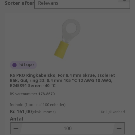
Sorter efter
Relevans
terminaler og samlemuffe artikler til
virksomheder og teknikere verden over. Alt dette
leveres med den højeste standard,
produktkvalitet og kundeservice som RS er kendt
for. Hvad enten du køber crimp - ringkabelsko
produkter i store partier eller en enkelt artikel
kan du gøre brug af vores dag-til-dag
leveringsservice på tusindvis af artikler. Hvis du
har brug for at bestille crimp - ringkabelsko eller
På lager
andre terminaler og samlemuffe produkter i et
RS PRO Ringkabelsko, For 8.4 mm Skrue, Isoleret
større parti (bestillinger på mere end 10.000kr)
Blik, Gul, ring ID: 8.4 mm 105 °C 12 AWG 10 AWG,
E245391 Serien -40 °C
kan du kontakte os og høre mere om vores
fleksible priser. Alle vores kunder kan forvente
RS-varenummer
178-8670
teknisk support fra vore tekniske eksperter
Indhold (1 pose af 100 enheder)
angående stik, klemmer og terminaler. Du har ro i
Kr. 161,00
(ekskl. moms)
Kr. 1,61/enhed
sjælen, når du ved at dine produkter kommer fra
Antal
en producent som er kvalitetsbevidst. RS tilbyder
desuden et endnu bredere udvalg af produkter i