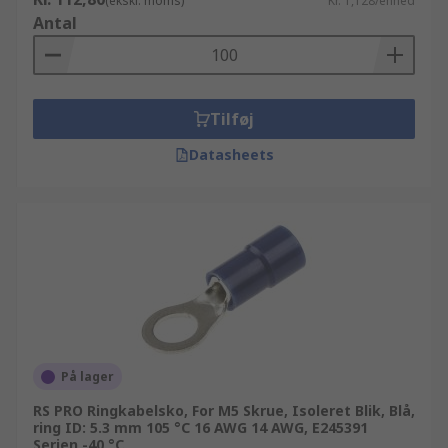
(ekskl. moms)
Kr. 1,128/enhed
Antal
Tilføj
Datasheets
På lager
RS PRO Ringkabelsko, For M5 Skrue, Isoleret Blik, Blå,
ring ID: 5.3 mm 105 °C 16 AWG 14 AWG, E245391
Serien -40 °C