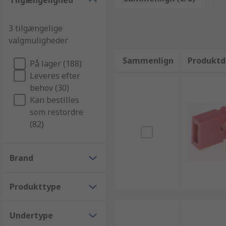
Tilgængelighed
RS selv, som del af vores RS Essentials udvalg. Vi går 
online. RS følger de allerhøjeste standarder for B2B
3 tilgængelige
Contact eller måske Mac 8 kan vi garantere dig at det 
valgmuligheder
for at få størst mulig gavn af dit produkt.
Sammenlign
Produktd
På lager (188)
Leveres efter
behov (30)
Kan bestilles
som restordre
(82)
Brand
Produkttype
Undertype