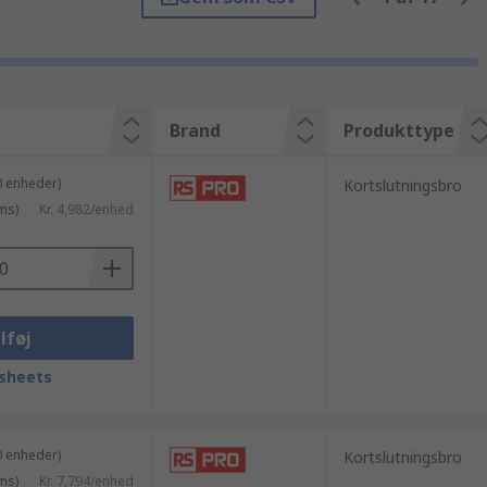
ling leveres dagen efter at du har bestilt
 jumpere og shunte produkter fra Phoenix
ikationer og al den support du har brug for,
Brand
Produkttype
0 enheder)
Kortslutningsbro
ms)
Kr. 4,982/enhed
lføj
sheets
0 enheder)
Kortslutningsbro
ms)
Kr. 7,794/enhed