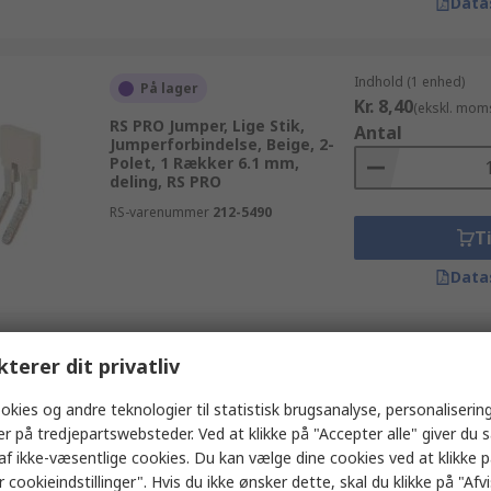
Data
Indhold (1 enhed)
På lager
Kr. 8,40
(ekskl. mom
RS PRO Jumper, Lige Stik,
Antal
Jumperforbindelse, Beige, 2-
Polet, 1 Rækker 6.1 mm,
deling, RS PRO
RS-varenummer
212-5490
Ti
Data
Indhold (1 pakke af 1
kterer dit privatliv
På lager
Kr. 42,41
(ekskl. mo
RS PRO Kortslutningsbro, Lige
Antal
okies og andre teknologier til statistisk brugsanalyse, personalisering
Hun, Lukket top, Sort, 2-Polet,
er på tredjepartswebsteder. Ved at klikke på "Accepter alle" giver du 
1 Rækker 2.54 mm, deling
af ikke-væsentlige cookies. Du kan vælge dine cookies ved at klikke 
RS-varenummer
251-8503
 cookieindstillinger". Hvis du ikke ønsker dette, skal du klikke på "Afvis