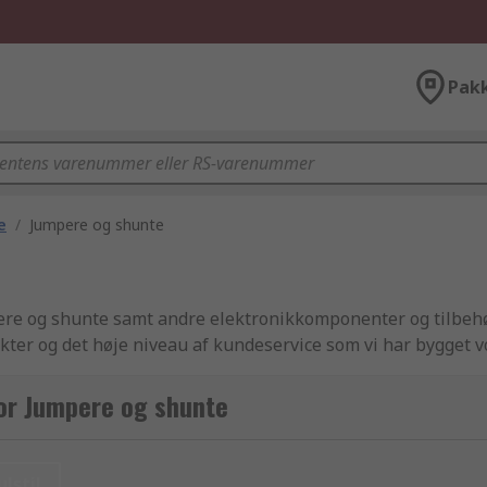
Pak
e
/
Jumpere og shunte
umpere og shunte samt andre elektronikkomponenter og tilbe
ter og det høje niveau af kundeservice som vi har bygget v
ommer til levering af produkter inden for jumpere og shunte
kter fra vores elektronikkomponenter, strømforsyning og ko
or Jumpere og shunte
rodukter inkluderer stik, klemmer og terminaler, som alle k
står vores tekniske team klar til at hjælpe dig. Som Europas
e og shunte produkter fremskaffet fra de mest respekterede
ulstil