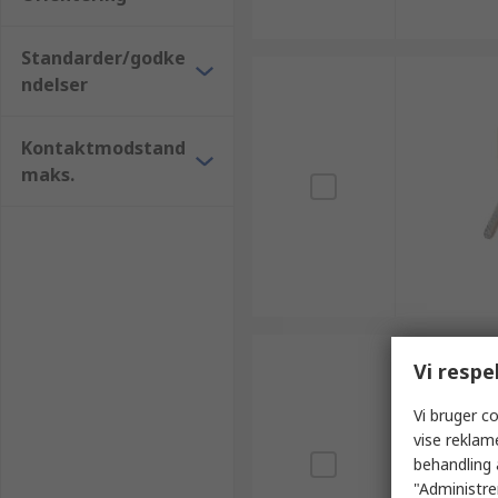
Standarder/godke
ndelser
Kontaktmodstand
maks.
Vi respe
Vi bruger co
vise reklam
behandling 
"Administrer