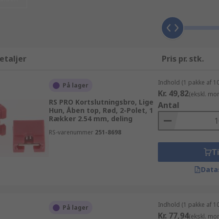
op i kundetilfredshed, og gør alt hvad vi kan for at din bestil
 virksomheder, hvilket betyder at hvad enten du leder efter
er af højeste kvalitet, og tilbyde dig alle de tekniske specif
etaljer
Pris pr. stk.
Indhold (1 pakke af 1
På lager
Kr. 49,82
(ekskl. mo
RS PRO Kortslutningsbro, Lige
Antal
Hun, Åben top, Rød, 2-Polet, 1
Rækker 2.54 mm, deling
RS-varenummer
251-8698
Ti
Data
Indhold (1 pakke af 1
På lager
Kr. 77,94
(ekskl. mo