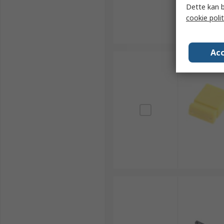
Dette kan b
cookie polit
Acc