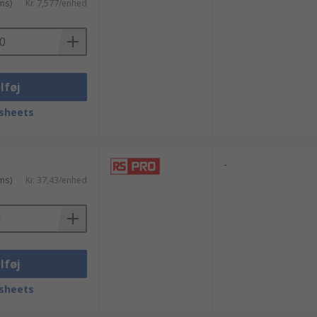
ms)
Kr. 7,577/enhed
lføj
sheets
-
ms)
Kr. 37,43/enhed
lføj
sheets