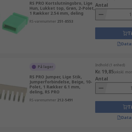
RS PRO Kortslutningsbro, Lige
Antal
Hun, Lukket top, Grøn, 2-Polet,
1 Rækker 2.54 mm, deling
RS-varenummer
251-8553
Ti
Data
Indhold (1 enhed)
På lager
Kr. 19,85
(ekskl. mo
RS PRO Jumper, Lige Stik,
Antal
Jumperforbindelse, Beige, 10-
Polet, 1 Rækker 6.1 mm,
deling, RS PRO
RS-varenummer
212-5491
Ti
Data