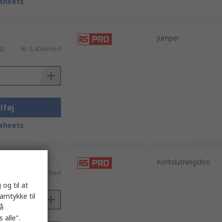
sheets
Jumper
s)
Kr. 8,40/enhed
lføj
sheets
0 enheder)
Kortslutningsbro
ms)
Kr. 4,241/enhed
 og til at
samtykke til
på
 alle".