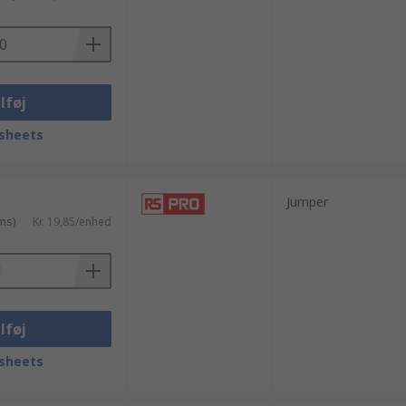
lføj
sheets
Jumper
ms)
Kr. 19,85/enhed
lføj
sheets