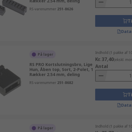
Rækker 2.54 mm, deling
RS-varenummer
251-8626
Ti
Data
Indhold (1 pakke af 1
På lager
Kr. 37,40
(ekskl. mo
RS PRO Kortslutningsbro, Lige
Antal
Hun, Åben top, Sort, 2-Polet, 1
Rækker 2.54 mm, deling
RS-varenummer
251-8682
Ti
Data
Indhold (1 pakke af 1
På lager