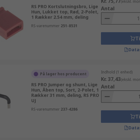
Kr. 75,77
(ekskl. mo
RS PRO Kortslutningsbro, Lige
Antal
Hun, Lukket top, Rød, 2-Polet,
1 Rækker 2.54 mm, deling
RS-varenummer
251-8531
Ti
Data
Indhold (1 enhed)
På lager hos producent
Kr. 37,43
(ekskl. mo
RS PRO Jumper og shunt, Lige
Antal
Hun, Åben top, Sort, 2-Polet, 1
Rækker 31 mm, deling, RS PRO
UJ
RS-varenummer
237-4286
Ti
Data