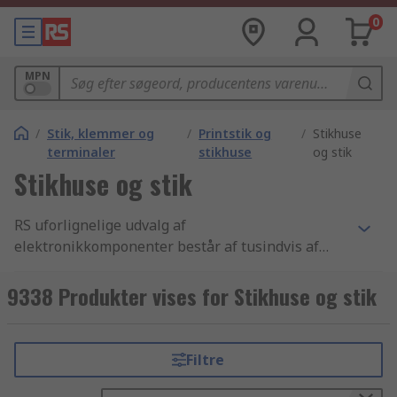
0
MPN
/
Stik, klemmer og
/
Printstik og
/
Stikhuse
terminaler
stikhuse
og stik
Stikhuse og stik
RS uforlignelige udvalg af
elektronikkomponenter består af tusindvis af
stik, klemmer og terminal produkter, der
inkluderer audio og video stik, USB stik, D-sub og
9338 Produkter vises for Stikhuse og stik
computerstik og printstik - huse komponenter. Vi
har de bedste produkter inden for printstik -
huse samt de bedste muligheder for levering fra
Filtre
lager i branchen. Vi tilbyder tusindvis af industri-
godkendte printkonnektore artikler til