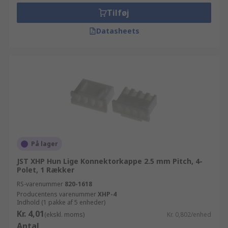
elektronikkomponenter, strømforsyning og
Tilføj
konnektor produkter, inklusive stik, klemmer og
terminaler og andre printkonnektor
Datasheets
komponenter, kan du bare browse igennem vores
hjemmeside, anvende søgefunktionen eller
kontakte en af vores tekniske rådgivere. De af
vores printstik - huse mærker der kan købes
online, går fra JAE til HARWIN. RS tilbyder hurtig
og enkel bestilling, så du nemt kan browse og
sortere i din søgning, så de tilgængelige
produkter organiseres alfabetisk, efter pris,
mærke, producent eller lagerstatus.
På lager
JST XHP Hun Lige Konnektorkappe 2.5 mm Pitch, 4-
Polet, 1 Rækker
RS-varenummer
820-1618
Producentens varenummer
XHP-4
Indhold (1 pakke af 5 enheder)
Kr. 4,01
(ekskl. moms)
Kr. 0,802/enhed
Antal