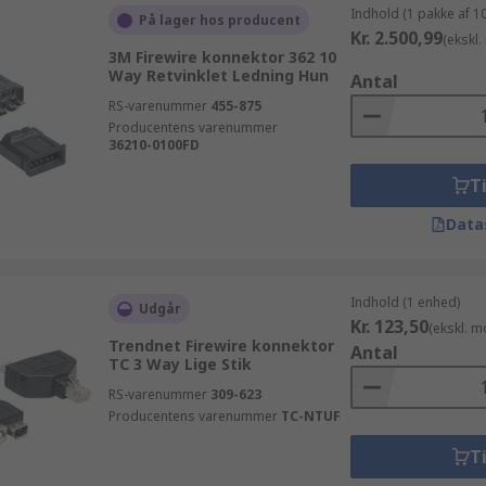
Indhold (1 pakke af 1
På lager hos producent
Kr. 2.500,99
(ekskl
3M Firewire konnektor 362 10
Way Retvinklet Ledning Hun
Antal
RS-varenummer
455-875
Producentens varenummer
36210-0100FD
Ti
Data
Indhold (1 enhed)
Udgår
Kr. 123,50
(ekskl. 
Trendnet Firewire konnektor
Antal
TC 3 Way Lige Stik
RS-varenummer
309-623
Producentens varenummer
TC-NTUF
Ti