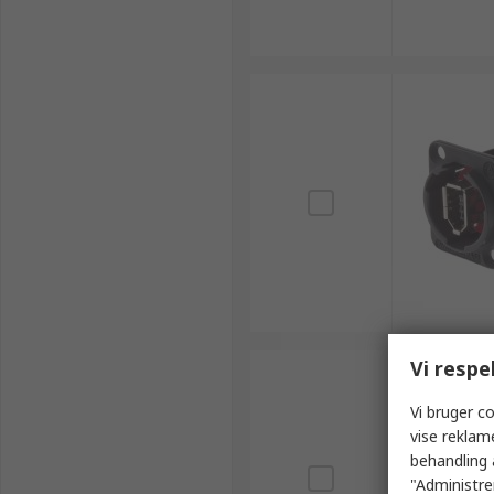
Vi respe
Vi bruger co
vise reklam
behandling 
"Administrer