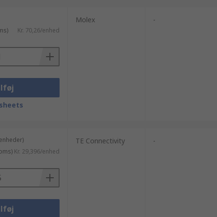
Molex
-
ms)
Kr. 70,26/enhed
lføj
sheets
 enheder)
TE Connectivity
-
moms)
Kr. 29,396/enhed
lføj