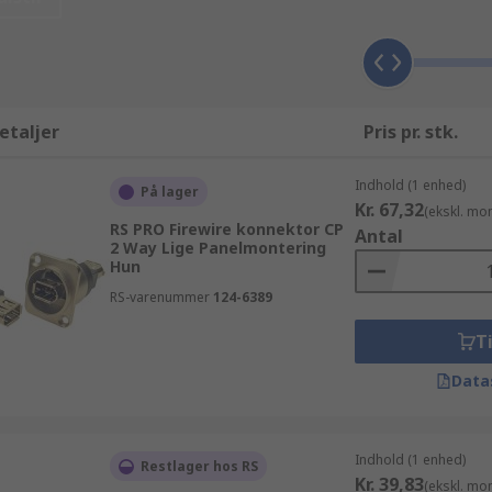
s fleksible priser og rabatter. Udover firewire stik, kan du
 sortiment. RS udvalg af elektronikkomponenter, strømfors
igt og effektivt. Hvis du har brug for information eller hjæl
kter fra Amphenol? har du svært ved at finde en leverandør de
ire stik dele, artikler og tilbehør, gør det nemt for dig at
etaljer
Pris pr. stk.
line adgang til et udvidet sortiment på yderligere 100.000 p
esignet til at hjælpe og guide dig igennem hvert trin af bes
Indhold (1 enhed)
På lager
Kr. 67,32
(ekskl. mo
RS PRO Firewire konnektor CP
Antal
2 Way Lige Panelmontering
Hun
RS-varenummer
124-6389
Ti
Data
Indhold (1 enhed)
Restlager hos RS
Kr. 39,83
(ekskl. mo