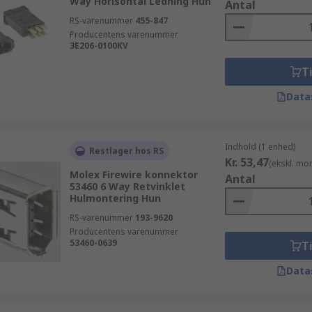
Way Horisontal Ledning Hun
Antal
RS-varenummer
455-847
Producentens varenummer
3E206-0100KV
Ti
Data
Indhold (1 enhed)
Restlager hos RS
Kr. 53,47
(ekskl. mo
Molex Firewire konnektor
Antal
53460 6 Way Retvinklet
Hulmontering Hun
RS-varenummer
193-9620
Producentens varenummer
53460-0639
Ti
Data