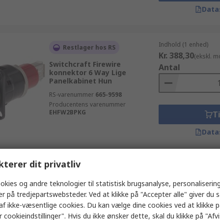
Data
Indhold (1 enhed)
Restlager hos RS
Kr. 388,30
(ekskl. 
Switchcraft Firewire
Antal
konnektor 6 Way Lige
Panelkabinet Hun
RS-varenummer
665-9598
Producentens varenummer
EHFW2BPKG
Ti
Data
kterer dit privatliv
Indhold (1 enhed)
Kan ikke leveres i øjeblikket
Kr. 35,08
(ekskl. mo
okies og andre teknologier til statistisk brugsanalyse, personalisering
Molex Firewire konnektor
Antal
er på tredjepartswebsteder. Ved at klikke på "Accepter alle" giver du 
53984 6 Way Retvinklet
Hulmontering Hun
af ikke-væsentlige cookies. Du kan vælge dine cookies ved at klikke 
 cookieindstillinger". Hvis du ikke ønsker dette, skal du klikke på "Afvis
RS-varenummer
193-9623