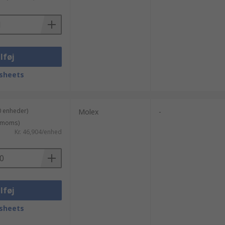
lføj
sheets
0 enheder)
Molex
-
. moms)
Kr. 46,904/enhed
lføj
sheets