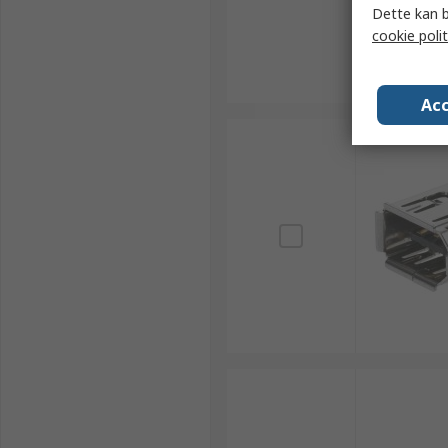
Dette kan b
cookie polit
Acc