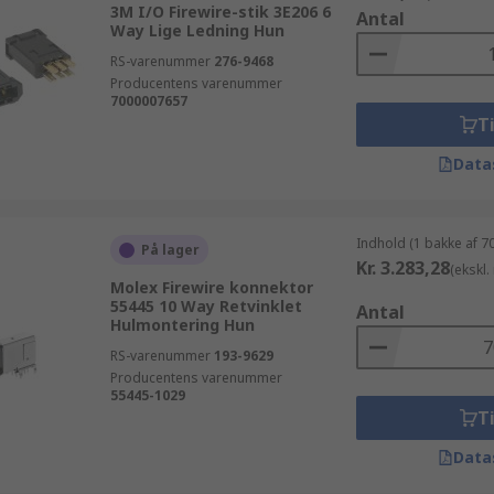
3M I/O Firewire-stik 3E206 6
Antal
Way Lige Ledning Hun
RS-varenummer
276-9468
Producentens varenummer
7000007657
Ti
Data
Indhold (1 bakke af 7
På lager
Kr. 3.283,28
(ekskl
Molex Firewire konnektor
55445 10 Way Retvinklet
Antal
Hulmontering Hun
RS-varenummer
193-9629
Producentens varenummer
55445-1029
Ti
Data