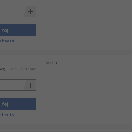
lføj
sheets
Molex
-
ms)
Kr. 53,47/enhed
lføj
sheets