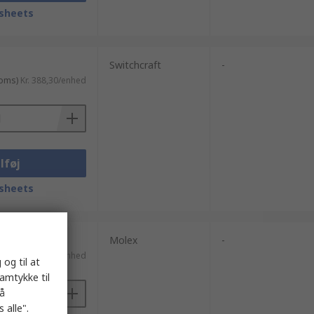
sheets
Switchcraft
-
moms)
Kr. 388,30/enhed
lføj
sheets
Molex
-
ms)
Kr. 35,08/enhed
 og til at
samtykke til
på
 alle".