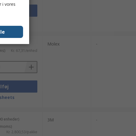
 i vores
lføj
sheets
lle
Molex
-
ms)
Kr. 67,31/enhed
lføj
sheets
00 enheder)
3M
-
. moms)
Kr. 2.800,53/pakke