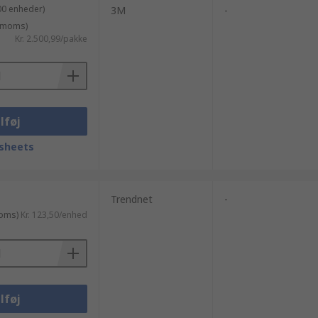
00 enheder)
3M
-
. moms)
Kr. 2.500,99/pakke
lføj
sheets
Trendnet
-
moms)
Kr. 123,50/enhed
lføj