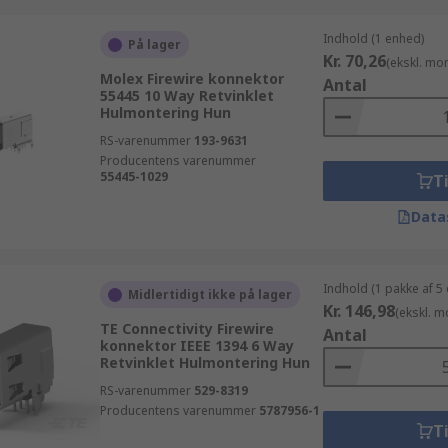
Indhold (1 enhed)
På lager
Kr. 70,26
(ekskl. mo
Molex Firewire konnektor
Antal
55445 10 Way Retvinklet
Hulmontering Hun
RS-varenummer
193-9631
Producentens varenummer
55445-1029
Ti
Data
Indhold (1 pakke af 5
Midlertidigt ikke på lager
Kr. 146,98
(ekskl. 
TE Connectivity Firewire
Antal
konnektor IEEE 1394 6 Way
Retvinklet Hulmontering Hun
RS-varenummer
529-8319
Producentens varenummer
5787956-1
Ti