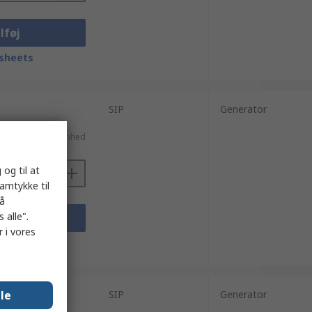
lføj
sheets
SIP
Generator
. moms)
Kr. 7.056,26/enhed
 og til at
samtykke til
på
 alle".
lføj
 i vores
sheets
lle
SIP
Generator
. moms)