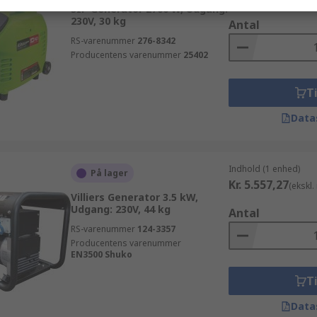
SIP Generator 2700 W, Udgang:
230V, 30 kg
Antal
RS-varenummer
276-8342
Producentens varenummer
25402
Ti
Data
Indhold (1 enhed)
På lager
Kr. 5.557,27
(ekskl
Villiers Generator 3.5 kW,
Udgang: 230V, 44 kg
Antal
RS-varenummer
124-3357
Producentens varenummer
EN3500 Shuko
Ti
Data