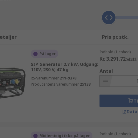
 dag-til-dag levering af deres bestilling af Generatorer - b
eller hvis du bare har brug for en enkelt artikel i en nødsitu
sker at købe ind i store partier eller bruge mere end 10.000 
tliste imødekommer selv de højeste forventninger. Men vi vil o
at læse om dem på vores detaljerede tekniske oversigt for h
etaljer
Pris pr. stk.
kan købes online, går fra NEUTRAL til RS. RS tilbyder hurti
 så de tilgængelige produkter organiseres alfabetisk, efter
Indhold (1 enhed)
På lager
Kr. 3.291,72
(ekskl
SIP Generator 2.7 kW, Udgang:
110V, 230 V, 47 kg
Antal
RS-varenummer
211-9378
Producentens varenummer
25133
Ti
Data
Indhold (1 enhed)
Midlertidigt ikke på lager