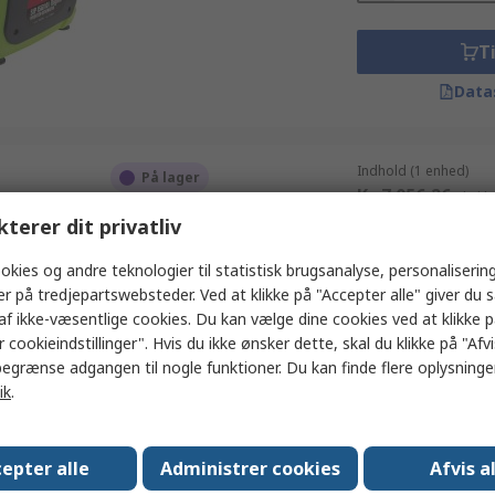
Ti
Data
Indhold (1 enhed)
På lager
Kr. 7.056,26
(ekskl
SIP Generator 3500 W, 39 kg
kterer dit privatliv
Antal
RS-varenummer
193-8703
Producentens varenummer
4340
okies og andre teknologier til statistisk brugsanalyse, personalisering
er på tredjepartswebsteder. Ved at klikke på "Accepter alle" giver du 
af ikke-væsentlige cookies. Du kan vælge dine cookies ved at klikke 
 cookieindstillinger". Hvis du ikke ønsker dette, skal du klikke på "Afvis
Ti
egrænse adgangen til nogle funktioner. Du kan finde flere oplysninger
Data
ik
.
Indhold (1 enhed)
epter alle
Administrer cookies
Afvis a
På lager
Kr. 8.584,42
(ekskl