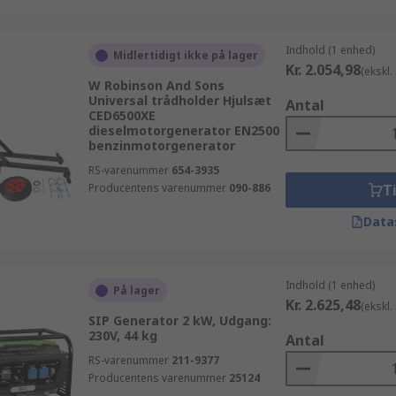
Indhold (1 enhed)
Midlertidigt ikke på lager
Kr. 2.054,98
(ekskl
W Robinson And Sons
Universal trådholder Hjulsæt
Antal
CED6500XE
dieselmotorgenerator EN2500
benzinmotorgenerator
RS-varenummer
654-3935
Producentens varenummer
090-886
Ti
Data
Indhold (1 enhed)
På lager
Kr. 2.625,48
(ekskl
SIP Generator 2 kW, Udgang:
230V, 44 kg
Antal
RS-varenummer
211-9377
Producentens varenummer
25124