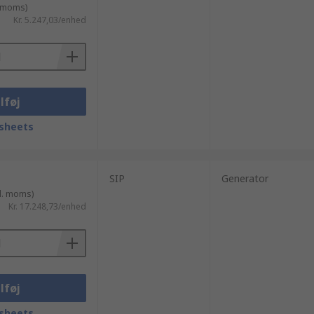
. moms)
Kr. 5.247,03/enhed
lføj
sheets
SIP
Generator
l. moms)
Kr. 17.248,73/enhed
lføj
sheets