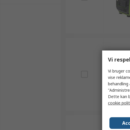
Vi respe
Vi bruger co
vise reklam
behandling 
"Administrer
Dette kan b
cookie polit
Acc