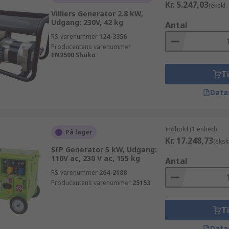
Kr. 5.247,03
(ekskl
Villiers Generator 2.8 kW,
Udgang: 230V, 42 kg
Antal
RS-varenummer
124-3356
Producentens varenummer
EN2500 Shuko
Ti
Data
Indhold (1 enhed)
På lager
Kr. 17.248,73
(eksk
SIP Generator 5 kW, Udgang:
110V ac, 230 V ac, 155 kg
Antal
RS-varenummer
264-2188
Producentens varenummer
25153
Ti
Data