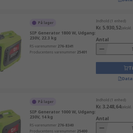
Indhold (1 enhed)
På lager
Kr. 5.930,52
(ekskl
SIP Generator 1800 W, Udgang:
230V, 22.3 kg
Antal
RS-varenummer
276-8341
Producentens varenummer
25401
Ti
Data
Indhold (1 enhed)
På lager
Kr. 3.248,64
(ekskl
SIP Generator 1000 W, Udgang:
230V, 14 kg
Antal
RS-varenummer
276-8340
Producentens varenummer
25400