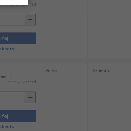
Kr. 8.584,42/enhed
lføj
sheets
Villiers
Generator
. moms)
Kr. 5.557,27/enhed
lføj
sheets