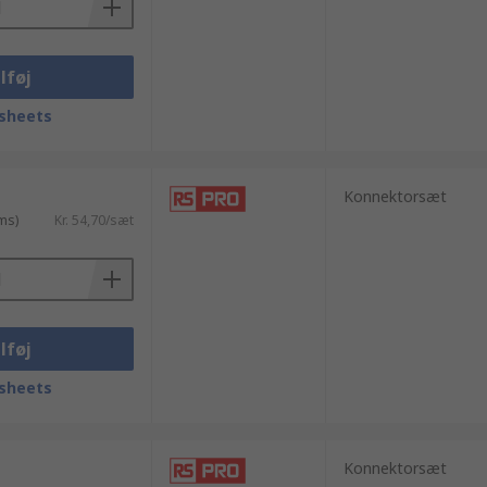
lføj
sheets
Konnektorsæt
ms)
Kr. 54,70/sæt
lføj
sheets
Konnektorsæt