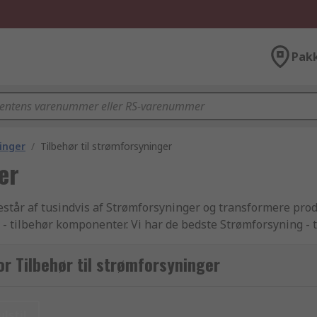
Pak
inger
/
Tilbehør til strømforsyninger
er
står af tusindvis af Strømforsyninger og transformere prod
- tilbehør komponenter. Vi har de bedste Strømforsyning - 
yder tusindvis af industri-godkendte Strømforsyninger artikl
valitet og kundeservice som RS er kendt for. RS tilbyder de
r Tilbehør til strømforsyninger
ektorer produktsortiment, sideløbende med de mange varian
 komplette udvalg af Elektronikkomponenter, strømforsyning 
rsyninger komponenter, kan du bare browse igennem vores
ulstil