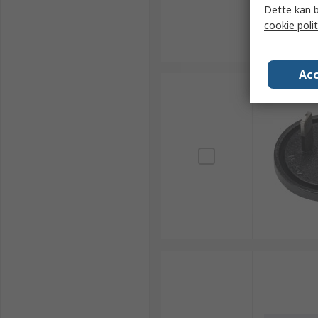
Dette kan b
cookie polit
Acc