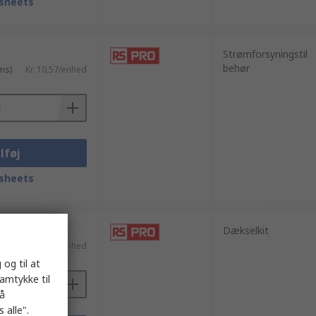
sheets
Strømforsyningstil
behør
ms)
Kr. 10,57/enhed
lføj
sheets
Dækselkit
ms)
Kr. 99,58/enhed
 og til at
samtykke til
på
 alle".