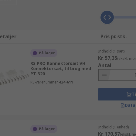
eside er hurtig og nem at anvende. Sorter din søgning efte
geresultater vil blive præsenteret alt efter mærke, produce
store partier eller en enkelt artikel kan du gøre brug af vor
stille en Strømforsyning - tilbehør eller andre Strømforsynin
re om vores fleksible priser. Alle vores kunder kan forvent
etaljer
Pris pr. stk.
o i sjælen, når du ved at dine produkter kommer fra en pro
Indhold (1 sæt)
På lager
Kr. 57,35
(ekskl. mo
RS PRO Konnektorsæt VH
Antal
Konnektorsæt, til brug med
PT-320
RS-varenummer
424-611
Ti
Data
Indhold (1 enhed)
På lager
Kr. 170,57
(ekskl. 