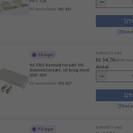
PPT-125
RS-varenummer
381-851
Ti
Data
Indhold (1 sæt)
På lager
Kr. 54,70
(ekskl. mo
RS PRO Konnektorsæt VH
Antal
Konnektorsæt, til brug med
USP-350
RS-varenummer
453-827
Ti
Data
Indhold (1 sæt)
På lager