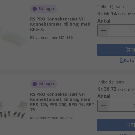
Indhold (1 sæt)
På lager
Kr. 66,14
(ekskl. mo
RS PRO Konnektorsæt VH
Antal
Konnektorsæt, til brug med
RPS-75
RS-varenummer
381-835
Ti
Data
Indhold (1 sæt)
På lager
Kr. 36,72
(ekskl. mo
RS PRO Konnektorsæt VH
Antal
Konnektorsæt, til brug med
PPS-125, PPS-200, RPD-75, RPT-
75
RS-varenummer
381-857
Ti