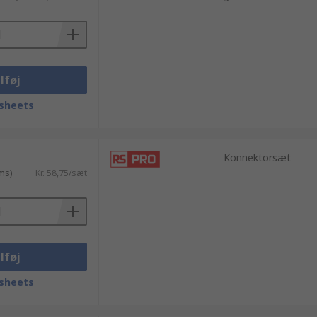
lføj
sheets
Konnektorsæt
ms)
Kr. 58,75/sæt
lføj
sheets