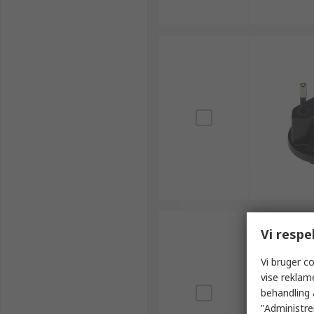
Vi respe
Vi bruger co
vise reklam
behandling 
"Administrer