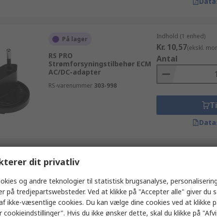
Data
Indhold (1 enhed)
På lager
Kr. 10,57
(ekskl. mo
RS PRO
Antal
Strømforsyningstilbehør ECM
AC/DC-adapter
RS-varenummer
303-998
Ti
Data
Indhold (1 enhed)
kterer dit privatliv
Kan ikke leveres i øjeblikket
Kr. 99,58
(ekskl. mo
RS PRO Dækselkit CAS
Antal
okies og andre teknologier til statistisk brugsanalyse, personalisering
Dækselkit, til brug med 3 x 5"
er på tredjepartswebsteder. Ved at klikke på "Accepter alle" giver du 
ukapslet strømforsyning
af ikke-væsentlige cookies. Du kan vælge dine cookies ved at klikke 
RS-varenummer
175-3335
 cookieindstillinger". Hvis du ikke ønsker dette, skal du klikke på "Afvis