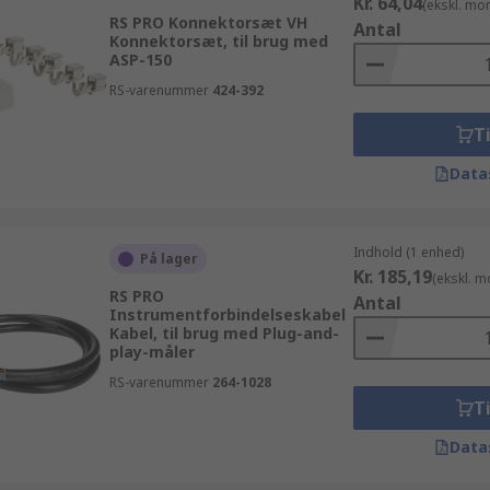
Kr. 64,04
(ekskl. mo
RS PRO Konnektorsæt VH
Antal
Konnektorsæt, til brug med
ASP-150
RS-varenummer
424-392
Ti
Data
Indhold (1 enhed)
På lager
Kr. 185,19
(ekskl. 
RS PRO
Antal
Instrumentforbindelseskabel
Kabel, til brug med Plug-and-
play-måler
RS-varenummer
264-1028
Ti
Data