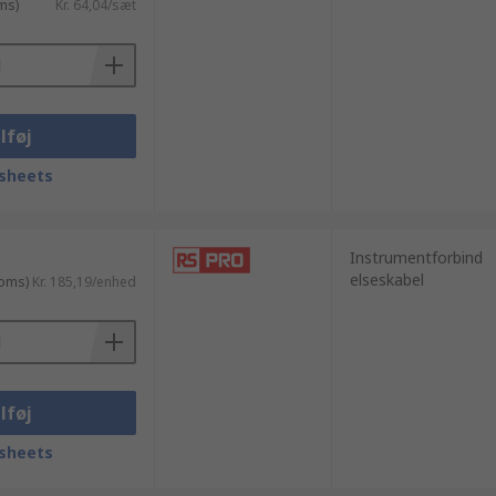
ms)
Kr. 64,04/sæt
lføj
sheets
Instrumentforbind
elseskabel
moms)
Kr. 185,19/enhed
lføj
sheets