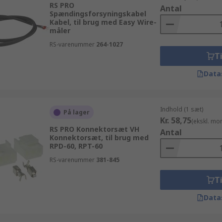
RS PRO
Antal
Spændingsforsyningskabel
Kabel, til brug med Easy Wire-
måler
RS-varenummer
264-1027
Ti
Data
Indhold (1 sæt)
På lager
Kr. 58,75
(ekskl. mo
RS PRO Konnektorsæt VH
Antal
Konnektorsæt, til brug med
RPD-60, RPT-60
RS-varenummer
381-845
Ti
Data