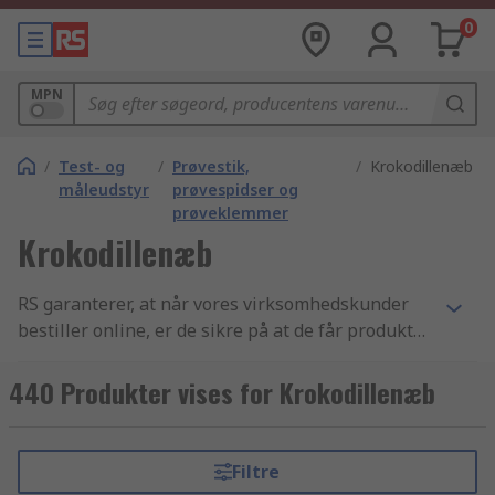
0
MPN
/
Test- og
/
Prøvestik,
/
Krokodillenæb
måleudstyr
prøvespidser og
prøveklemmer
Krokodillenæb
RS garanterer, at når vores virksomhedskunder
bestiller online, er de sikre på at de får produkter
af den højeste kvalitet, som overholder alle
sikkerhedsstandarder - vores omdømme er
440 Produkter vises for Krokodillenæb
bygget på god kundeservice. Vores udvalg af
Krokodillenæb komponenter samt Prøvestik,
prøvespidser og prøveklemmer og Test- og
Filtre
måleudstyr varer er et af de bedste indenfor