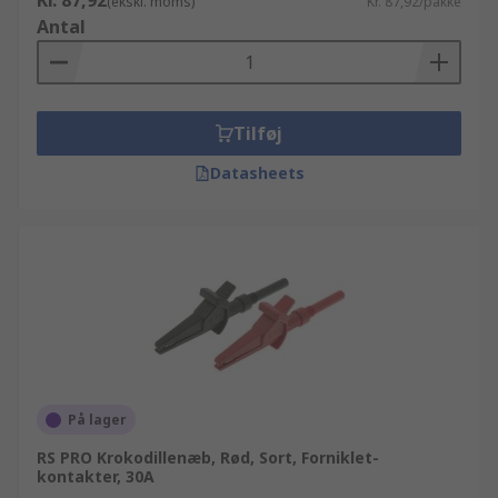
Kr. 87,92
(ekskl. moms)
Kr. 87,92/pakke
Antal
Tilføj
Datasheets
På lager
RS PRO Krokodillenæb, Rød, Sort, Forniklet-
kontakter, 30A