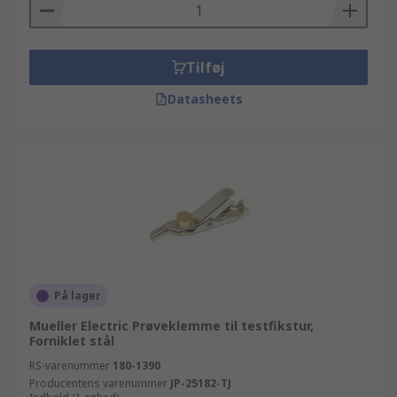
måle-, test- og sikkerhedsudstyr produkter,
inklusive Test- og måleudstyr og andre Prøvestik,
prøvespidser og prøveklemmer komponenter, kan
du bare browse igennem vores hjemmeside,
Tilføj
anvende søgefunktionen eller kontakte en af
Datasheets
vores tekniske rådgivere. Som Europas førende
leverandør af IT, måle-, test- og sikkerhedsudstyr,
er alle vores Prøvestifter til testfikstur produkter
fremskaffet fra de mest respekterede
producenter i branchen eller produceret af RS
selv, som del af vores RS Essentials udvalg. Vi går
op i kundetilfredshed, og gør alt hvad vi kan for
at din bestilling leveres dagen efter at du har
bestilt online.
På lager
Mueller Electric Prøveklemme til testfikstur,
Forniklet stål
RS-varenummer
180-1390
Producentens varenummer
JP-25182-TJ