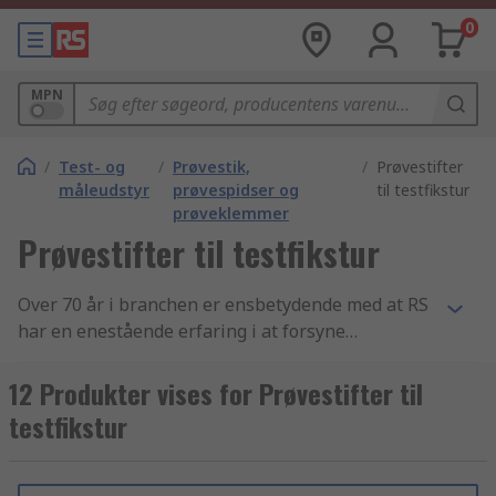
0
MPN
/
Test- og
/
Prøvestik,
/
Prøvestifter
måleudstyr
prøvespidser og
til testfikstur
prøveklemmer
Prøvestifter til testfikstur
Over 70 år i branchen er ensbetydende med at RS
har en enestående erfaring i at forsyne
virksomheder med essentielle Prøvestifter til
testfikstur artikler og elektronikkomponenter. Vi
12 Produkter vises for Prøvestifter til
yder support til teknikere i hele verden gennem
testfikstur
distribution af Prøvestifter til testfikstur samt
Prøvestik, prøvespidser og prøveklemmer
produkter til kunder i over 160 lande verden over.