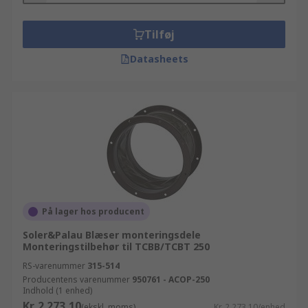
Tilføj
Datasheets
På lager hos producent
Soler&Palau Blæser monteringsdele
Monteringstilbehør til TCBB/TCBT 250
RS-varenummer
315-514
Producentens varenummer
950761 - ACOP-250
Indhold (1 enhed)
Kr. 2.273,10
(ekskl. moms)
Kr. 2.273,10/enhed