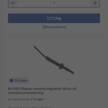
inklusive Varme, ventilation, blæsere og
varmehåndtering og andre Blæser - reservedele
og tilbehør komponenter, kan du bare browse
igennem vores hjemmeside, anvende
Tilføj
søgefunktionen eller kontakte en af vores
Datasheets
tekniske rådgivere. De af vores Blæser -
monteringsdele mærker der kan købes online,
går fra ebm-papst til Richco. RS tilbyder hurtig og
enkel bestilling, så du nemt kan browse og
sortere din Blæser - monteringsdele søgning, så
de tilgængelige produkter organiseres alfabetisk,
efter pris, mærke, producent eller lagerstatus.
På lager
RS PRO Blæser monteringsdele Nitte til
ventilatormontering
RS-varenummer
172-0861