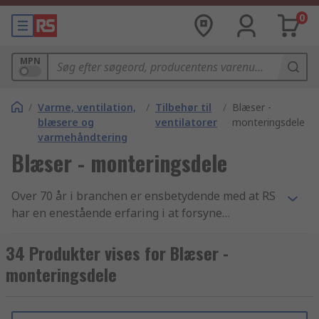
0
MPN
/
Varme, ventilation,
/
Tilbehør til
/
Blæser -
blæsere og
ventilatorer
monteringsdele
varmehåndtering
Blæser - monteringsdele
Over 70 år i branchen er ensbetydende med at RS
har en enestående erfaring i at forsyne
virksomheder med essentielle Blæser -
monteringsdele artikler og
34 Produkter vises for Blæser -
elektronikkomponenter. Vi yder support til
monteringsdele
teknikere i hele verden gennem distribution af
Blæser - monteringsdele samt Blæser -
reservedele og tilbehør produkter til kunder i