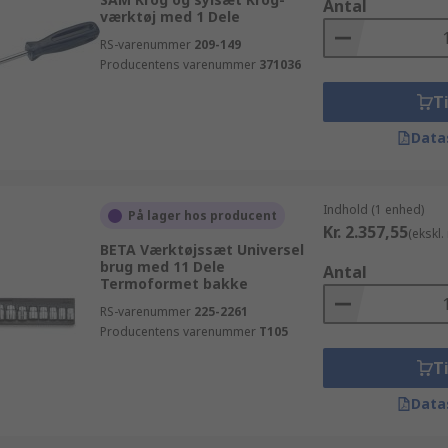
Antal
værktøj med 1 Dele
RS-varenummer
209-149
Producentens varenummer
371036
Ti
Data
Indhold (1 enhed)
På lager hos producent
Kr. 2.357,55
(ekskl
BETA Værktøjssæt Universel
brug med 11 Dele
Antal
Termoformet bakke
RS-varenummer
225-2261
Producentens varenummer
T105
Ti
Data