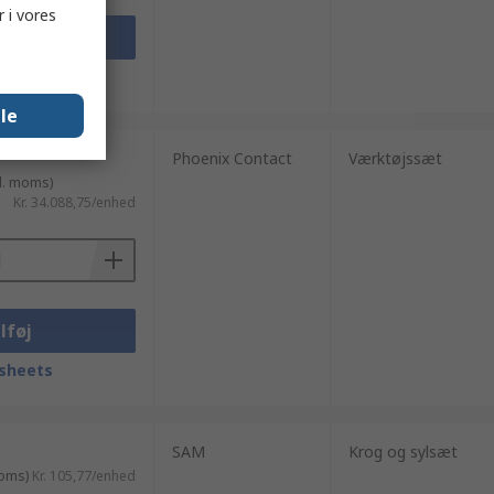
 i vores
lføj
sheets
lle
Phoenix Contact
Værktøjssæt
l. moms)
Kr. 34.088,75/enhed
lføj
sheets
SAM
Krog og sylsæt
moms)
Kr. 105,77/enhed