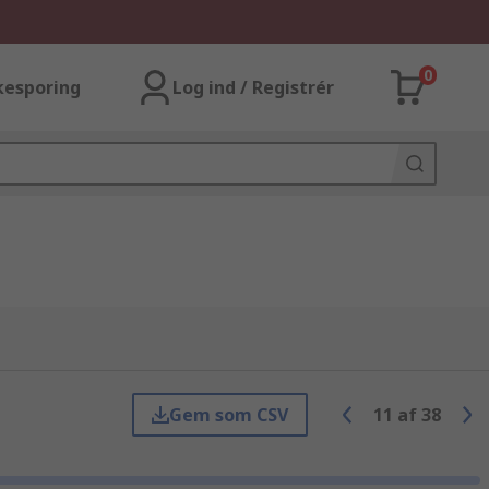
0
kesporing
Log ind / Registrér
Gem som CSV
11
af
38