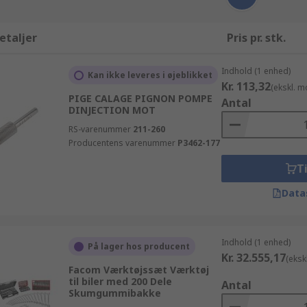
etaljer
Pris pr. stk.
Indhold (1 enhed)
Kan ikke leveres i øjeblikket
Kr. 113,32
(ekskl. 
PIGE CALAGE PIGNON POMPE
Antal
DINJECTION MOT
RS-varenummer
211-260
Producentens varenummer
P3462-177
Ti
Data
Indhold (1 enhed)
På lager hos producent
Kr. 32.555,17
(eksk
Facom Værktøjssæt Værktøj
til biler med 200 Dele
Antal
Skumgummibakke