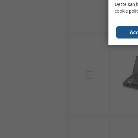
Dette kan b
cookie polit
Acc