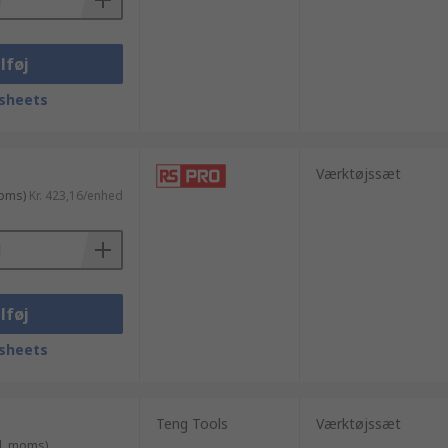
lføj
sheets
Værktøjssæt
moms)
Kr. 423,16/enhed
lføj
sheets
Teng Tools
Værktøjssæt
l. moms)