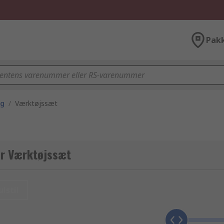
Pak
ng
/
Værktøjssæt
or Værktøjssæt
ulstil