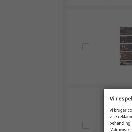
Vi respe
Vi bruger co
vise reklam
behandling 
"Administrer