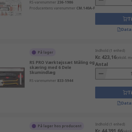
RS-varenummer
236-1986
Producentens varenummer
CM.140A-F
Ti
Data
Indhold (1 enhed)
På lager
Kr. 423,16
(ekskl. 
RS PRO Værktøjssæt Måling og
Antal
skæring med 6 Dele
Skumindlæg
RS-varenummer
833-5944
Ti
Data
Indhold (1 enhed)
På lager hos producent
Kr. 44.391,66
(eksk