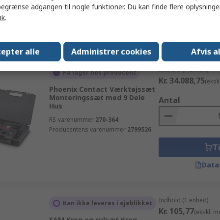
egrænse adgangen til nogle funktioner. Du kan finde flere oplysninger
05136026001
Ti
ik
.
Data
epter alle
Administrer cookies
Afvis a
Indhold (1 enhed)
På lager hos producent
Kr. 34.088,75
(eksk
Phoenix Contact Værktøjssæt
Monteringssæt med 9 Dele
Antal
Hus
RS-varenummer
270-364
Producentens varenummer
2799526
Ti
Data
Indhold (1 enhed)
Kan ikke leveres i øjeblikket
Kr. 105,77
(ekskl. 
SAM Krog og sylsæt Krog-