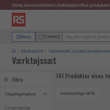
Vores services
Industry hub
Support
Nye produkter
Menu
MPN
/
Håndværktøj
/
Værktøjssæt og værktøjsopbevari
Værktøjssæt
741 Produkter vises f
Filtre
Sammenlign (0/8)
n
Tilgængelighed
3 tilgængelige