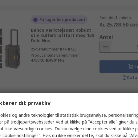
Indhold (1 enhed)
På lager hos producent
Kr. 25.783,50
(eksk
Bahco Værktøjssæt Robust
stiv kuffert luftfart med 159
Antal
Dele Hus
RS-varenummer
877-0735
Producentens varenummer
4750RCHDW01FF2
Ti
Data
Indhold (1 enhed)
På lager
kterer dit privatliv
Kr. 1.778,71
(ekskl
Wera VDE/1000V godkendt
okies og andre teknologier til statistisk brugsanalyse, personalisering
Værktøjssæt Værktøjssæt til
Antal
er på tredjepartswebsteder. Ved at klikke på "Accepter alle" giver du 
VVS med 15 Dele Hus
af ikke-væsentlige cookies. Du kan vælge dine cookies ved at klikke 
RS-varenummer
188-6196
 cookieindstillinger". Hvis du ikke ønsker dette, skal du klikke på "Afvis
Producentens varenummer