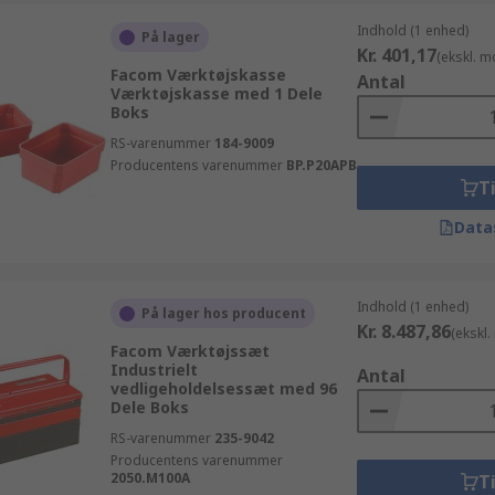
Indhold (1 enhed)
På lager
Kr. 401,17
(ekskl. 
Facom Værktøjskasse
Antal
Værktøjskasse med 1 Dele
Boks
RS-varenummer
184-9009
Producentens varenummer
BP.P20APB
Ti
Data
Indhold (1 enhed)
På lager hos producent
Kr. 8.487,86
(ekskl
Facom Værktøjssæt
Industrielt
Antal
vedligeholdelsessæt med 96
Dele Boks
RS-varenummer
235-9042
Producentens varenummer
2050.M100A
Ti