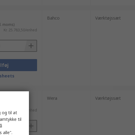
Bahco
Værktøjssæt
l. moms)
Kr. 25.783,50/enhed
lføj
sheets
Wera
Værktøjssæt
. moms)
Kr. 1.778,71/enhed
 og til at
samtykke til
på
 alle".