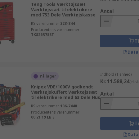
Teng Tools Værktøjssæt
Værktøjssæt til elektrikere
Antal
med 753 Dele Værktøjskasse
RS-varenummer
323-844
Producentens varenummer
TKS26R753T
Ti
Data
Indhold (1 enhed)
På lager
Kr. 11.588,24
(eksk
Knipex VDE/1000V godkendt
Værktøjskuffert Værktøjssæt
Antal
til elektrikere med 63 Dele Hus
RS-varenummer
136-7448
Producentens varenummer
00 21 19 LB E
Ti
Data