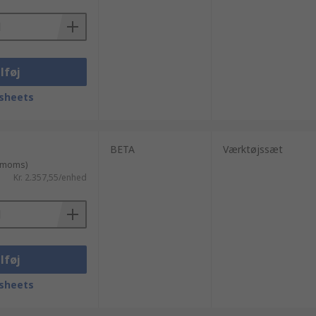
lføj
sheets
BETA
Værktøjssæt
. moms)
Kr. 2.357,55/enhed
lføj
sheets