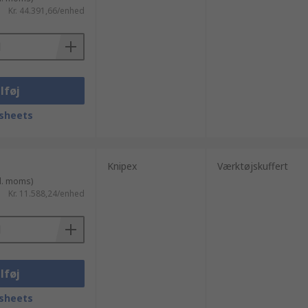
Kr. 44.391,66/enhed
lføj
sheets
Knipex
Værktøjskuffert
l. moms)
Kr. 11.588,24/enhed
lføj
sheets