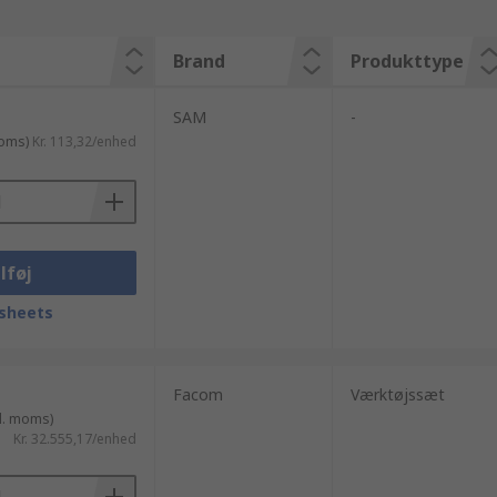
Brand
Produkttype
SAM
-
moms)
Kr. 113,32/enhed
lføj
sheets
Facom
Værktøjssæt
l. moms)
Kr. 32.555,17/enhed