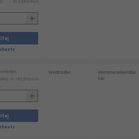
s)
Kr. 6,88/enhed
lføj
sheets
 enheder)
Weidmüller
Klemmerækketilbe
hør
moms)
Kr. 182,83/pose
lføj
sheets