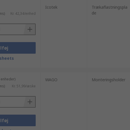
Icotek
Trækaflastningspla
de
ms)
Kr. 42,34/enhed
lføj
sheets
 enheder)
WAGO
Monteringsholder
ms)
Kr. 51,99/æske
lføj