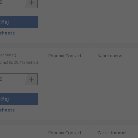
lføj
sheets
 enheder)
Phoenix Contact
Kabelmarkør
moms)
Kr. 20,413/enhed
lføj
sheets
Phoenix Contact
Zack-strimmel