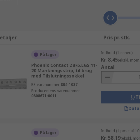
kel kan du gøre brug af vores dag-til-dag leveringsservice på 
r og rækkeklemme produkter i et større parti (bestillinger
er kan forvente teknisk support fra vore tekniske eksperter
 fra en producent som er kvalitetsbevidst. RS følger de alle
er - tilbehør produkter fra Phoenix Contact eller måske Wag
etaljer
Pris pr. stk.
r og al den support du har brug for, for at få størst mulig ga
Indhold (1 enhed)
På lager
Kr. 8,45
(ekskl. mom
Phoenix Contact ZBF5.LGS:11-
Antal
20 Mærkningsstrip, til brug
med Tilslutningssokkel
RS-varenummer
804-1037
Producentens varenummer
0808671:0011
Ti
Data
Indhold (1 pose af 10
På lager
Kr. 58,19
(ekskl. mo