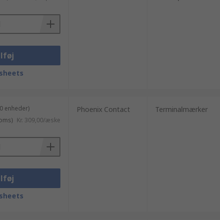
lføj
sheets
0 enheder)
Phoenix Contact
Terminalmærker
moms)
Kr. 309,00/æske
lføj
sheets