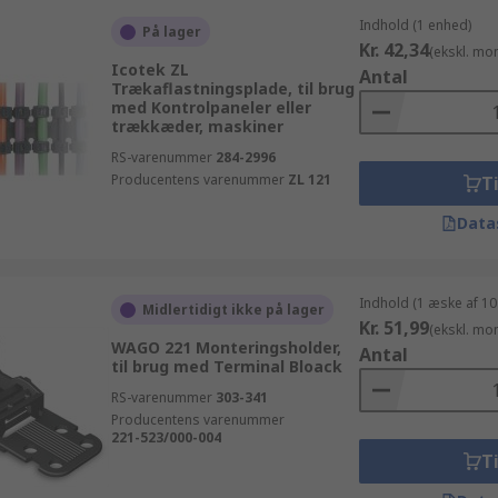
Indhold (1 enhed)
På lager
Kr. 42,34
(ekskl. mo
Icotek ZL
Antal
Trækaflastningsplade, til brug
med Kontrolpaneler eller
trækkæder, maskiner
RS-varenummer
284-2996
Producentens varenummer
ZL 121
Ti
Data
Indhold (1 æske af 10
Midlertidigt ikke på lager
Kr. 51,99
(ekskl. mo
WAGO 221 Monteringsholder,
Antal
til brug med Terminal Bloack
RS-varenummer
303-341
Producentens varenummer
221-523/000-004
Ti