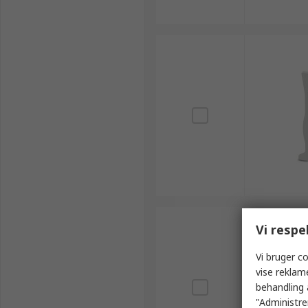
Vi respe
Vi bruger co
vise reklam
behandling 
"Administrer