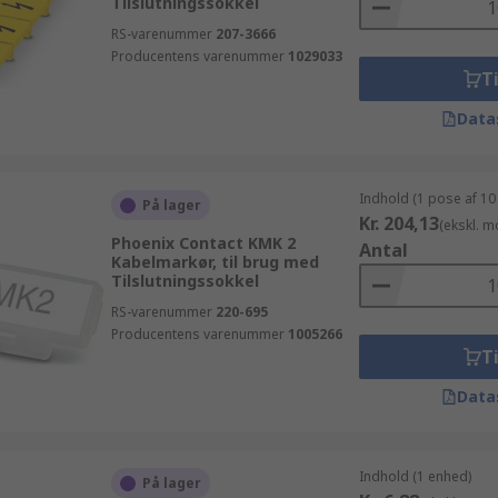
Tilslutningssokkel
RS-varenummer
207-3666
Producentens varenummer
1029033
Ti
Data
Indhold (1 pose af 10
På lager
Kr. 204,13
(ekskl. 
Phoenix Contact KMK 2
Antal
Kabelmarkør, til brug med
Tilslutningssokkel
RS-varenummer
220-695
Producentens varenummer
1005266
Ti
Data
Indhold (1 enhed)
På lager