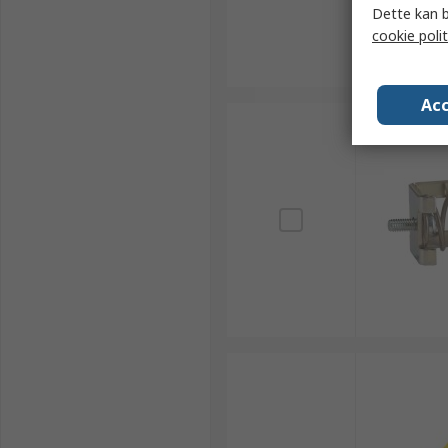
Dette kan b
cookie polit
Acc