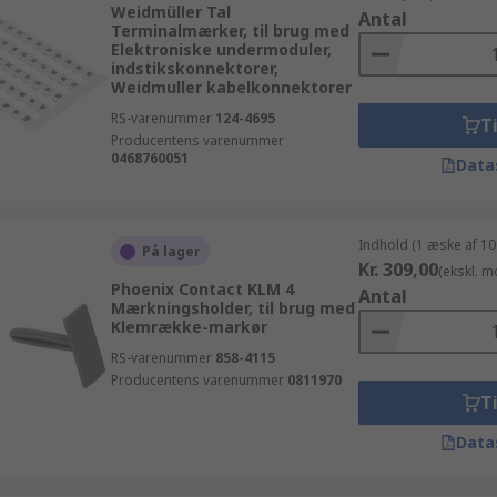
Weidmüller Tal
Antal
Terminalmærker, til brug med
Elektroniske undermoduler,
indstikskonnektorer,
Weidmuller kabelkonnektorer
RS-varenummer
124-4695
Ti
Producentens varenummer
0468760051
Data
Indhold (1 æske af 10
På lager
Kr. 309,00
(ekskl. 
Phoenix Contact KLM 4
Antal
Mærkningsholder, til brug med
Klemrække-markør
RS-varenummer
858-4115
Producentens varenummer
0811970
Ti
Data