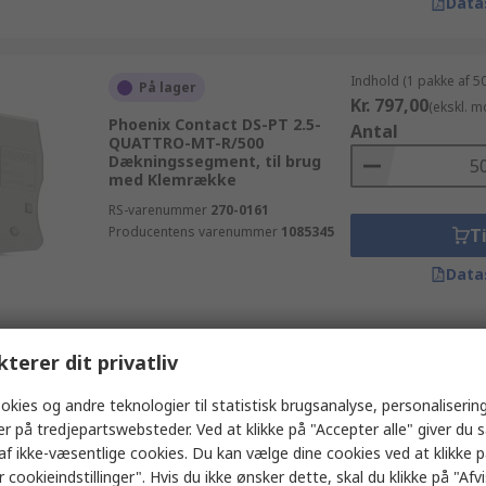
Data
Indhold (1 pakke af 5
På lager
Kr. 797,00
(ekskl. 
Phoenix Contact DS-PT 2.5-
Antal
QUATTRO-MT-R/500
Dækningssegment, til brug
med Klemrække
RS-varenummer
270-0161
Producentens varenummer
1085345
Ti
Data
Indhold (1 pakke af 1
kterer dit privatliv
På lager
Kr. 63,58
(ekskl. mo
Phoenix Contact ZBF 5.QR:1-10
Antal
okies og andre teknologier til statistisk brugsanalyse, personalisering
Mærkningsstrip, til brug med
er på tredjepartswebsteder. Ved at klikke på "Accepter alle" giver du 
Tilslutningssokkel
af ikke-væsentlige cookies. Du kan vælge dine cookies ved at klikke 
RS-varenummer
804-1068
 cookieindstillinger". Hvis du ikke ønsker dette, skal du klikke på "Afvis
Producentens varenummer