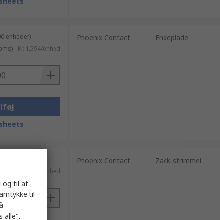
sheets
00 enheder)
Phoenix Contact
Endeplade
moms)
Kr. 1,594/enhed
lføj
sheets
0 enheder)
Phoenix Contact
Zack-strimmel
ms)
Kr. 6,358/enhed
 og til at
samtykke til
på
 alle".