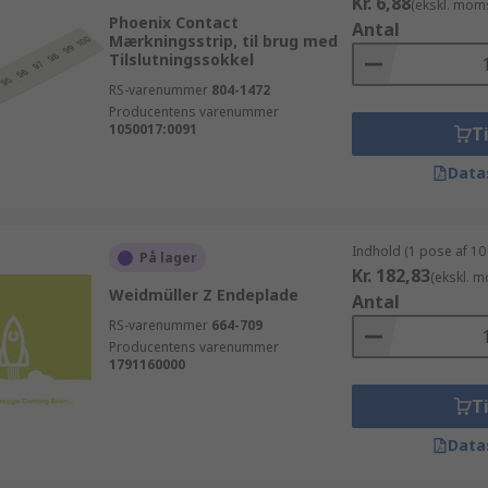
Kr. 6,88
(ekskl. mom
Phoenix Contact
Antal
Mærkningsstrip, til brug med
Tilslutningssokkel
RS-varenummer
804-1472
Producentens varenummer
1050017:0091
Ti
Data
Indhold (1 pose af 10
På lager
Kr. 182,83
(ekskl. 
Weidmüller Z Endeplade
Antal
RS-varenummer
664-709
Producentens varenummer
1791160000
Ti
Data