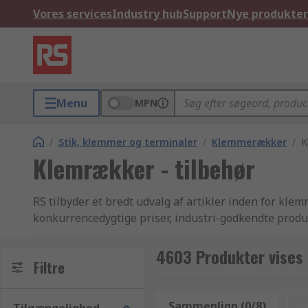
Vores services
Industry hub
Support
Nye produkter
Menu
MPN
/
Stik, klemmer og terminaler
/
Klemmerækker
/
K
Klemrækker - tilbehør
RS tilbyder et bredt udvalg af artikler inden for kl
konkurrencedygtige priser, industri-godkendte produk
verdenskendte for at være en af de bedste, når det ko
RS tilbyder desuden et endnu bredere udvalg af pro
4603 Produkter vises 
Filtre
de mange varianter af elektriske og industrielle prod
elektronikkomponenter, strømforsyning og konnekto
kan du bare browse igennem vores hjemmeside, anven
Sammenlign (0/8)
n