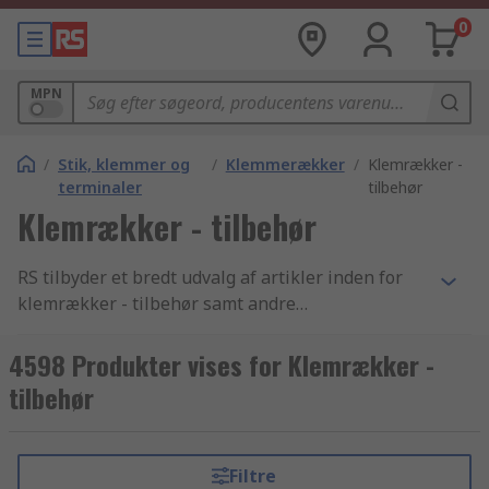
0
MPN
/
Stik, klemmer og
/
Klemmerækker
/
Klemrækker -
terminaler
tilbehør
Klemrækker - tilbehør
RS tilbyder et bredt udvalg af artikler inden for
klemrækker - tilbehør samt andre
elektronikkomponenter og tilbehør indenfor
branchen. Med vores konkurrencedygtige priser,
4598 Produkter vises for Klemrækker -
industri-godkendte produkter og det høje niveau
tilbehør
af kundeservice som vi har bygget vores
omdømme på, er det intet under at vi er
verdenskendte for at være en af de bedste, når
Filtre
det kommer til levering af produkter inden for