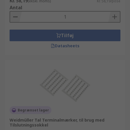
Kr. 58,19
(ekskl. moms)
Kr. 58,19/pose
Antal
Tilføj
Datasheets
Begrænset lager
Weidmüller Tal Terminalmærker, til brug med
Tilslutningssokkel