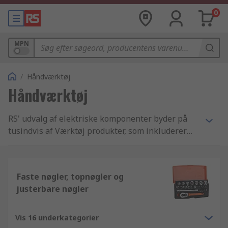
0
MPN
/
Håndværktøj
Håndværktøj
RS' udvalg af elektriske komponenter byder på
tusindvis af Værktøj produkter, som inkluderer
Afgratning og slutbearbejdning og VVS-værktøj
og rørbukkere samt utallige varer fra vores
Mekaniske produkter og værktøj udvalg. Vi har
Faste nøgler, topnøgler og
været en etableret virksomhed siden 1936, og
justerbare nøgler
dette betyder, at RS har en uforlignelig viden
indenfor Værktøj artikler og komponenter. Vi
hjælper teknikere og maskinmestre verden over
Vis 16 underkategorier