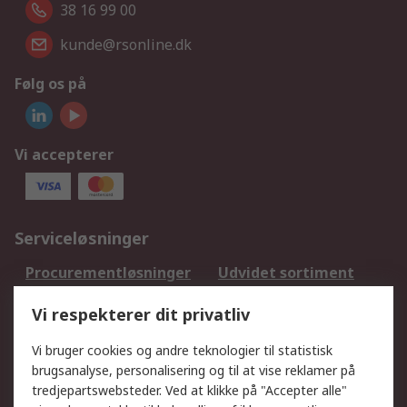
38 16 99 00
kunde@rsonline.dk
Følg os på
Vi accepterer
Serviceløsninger
Procurementløsninger
Udvidet sortiment
Kalibrering
Olietest og -analyse
Vi respekterer dit privatliv
DesignSpark
Teknisk Support
Dit lokale salgsteam
Eksportløsninger
Vi bruger cookies og andre teknologier til statistisk
brugsanalyse, personalisering og til at vise reklamer på
tredjepartswebsteder. Ved at klikke på "Accepter alle"
Support