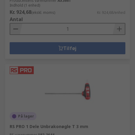
Producentens varenummer
AX3661
Indhold (1 enhed)
Kr. 924,68
(ekskl. moms)
Kr. 924,68/enhed
Antal
Tilføj
På lager
RS PRO 1 Dele Unbrakonøgle T 3 mm
RS-varenummer
192-3644